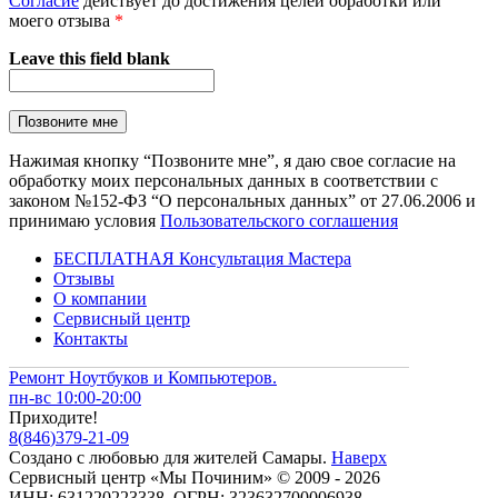
Согласие
действует до достижения целей обработки или
моего отзыва
*
Leave this field blank
Нажимая кнопку “Позвоните мне”, я даю свое согласие на
обработку моих персональных данных в соответствии с
законом №152-ФЗ “О персональных данных” от 27.06.2006 и
принимаю условия
Пользовательского соглашения
БЕСПЛАТНАЯ Консультация Мастера
Отзывы
О компании
Сервисный центр
Контакты
Ремонт Ноутбуков и Компьютеров.
пн-вс 10:00-20:00
Приходите!
8
(
846
)
379-21-09
Создано с
любовью
для
жителей Самары
.
Наверх
Сервисный центр «Мы Починим» © 2009 - 2026
ИНН: 631220223338, ОГРН: 323632700006938