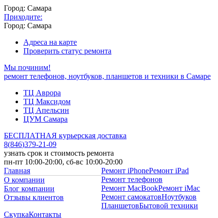
Город: Самара
Приходите:
Город: Самара
Адреса на карте
Проверить статус ремонта
Мы починим!
ремонт телефонов, ноутбуков, планшетов и техники в Самаре
ТЦ Аврора
ТЦ Максидом
ТЦ Апельсин
ЦУМ Самара
БЕСПЛАТНАЯ курьерская доставка
8
(
846
)
379-21-09
узнать срок и стоимость ремонта
пн-пт 10:00-20:00, сб-вс 10:00-20:00
Главная
Ремонт iPhone
Ремонт iPad
Ремонт телефонов
О компании
Ремонт MacBook
Ремонт iMac
Блог компании
Ремонт самокатов
Ноутбуков
Отзывы клиентов
Планшетов
Бытовой техники
Скупка
Контакты