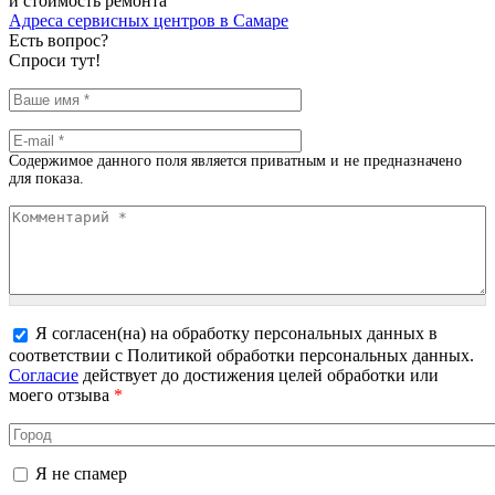
и стоимость ремонта
Адреса сервисных центров в Самаре
Есть вопрос?
Спроси тут!
Ваше имя
*
E-mail
*
Содержимое данного поля является приватным и не предназначено
для показа.
Комментарий
*
Я согласен(на) на обработку персональных данных в
соответствии с Политикой обработки персональных данных.
Более подробная информация о текстовых форматах
Согласие
действует до достижения целей обработки или
моего отзыва
*
Город
Я не спамер