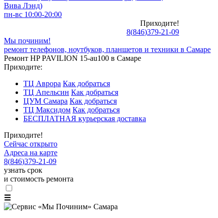
Вива Лэнд)
пн-вс 10:00-20:00
Приходите!
8
(
846
)
379-21-09
Мы починим!
ремонт телефонов, ноутбуков, планшетов и техники в Самаре
Ремонт HP PAVILION 15-au100 в Самаре
Приходите:
ТЦ Аврора
Как добраться
ТЦ Апельсин
Как добраться
ЦУМ Самара
Как добраться
ТЦ Максидом
Как добраться
БЕСПЛАТНАЯ курьерская доставка
Приходите!
Сейчас открыто
Адреса на карте
8
(
846
)
379-21-09
узнать срок
и стоимость ремонта
☰