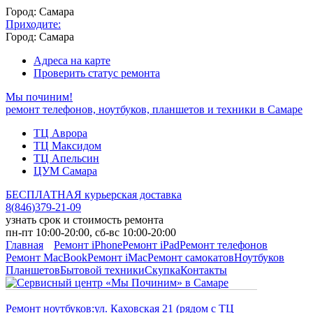
Город: Самара
Приходите:
Город: Самара
Адреса на карте
Проверить статус ремонта
Мы починим!
ремонт телефонов, ноутбуков, планшетов и техники в Самаре
ТЦ Аврора
ТЦ Максидом
ТЦ Апельсин
ЦУМ Самара
БЕСПЛАТНАЯ курьерская доставка
8
(
846
)
379-21-09
узнать срок и стоимость ремонта
пн-пт 10:00-20:00, сб-вс 10:00-20:00
Главная
Ремонт iPhone
Ремонт iPad
Ремонт телефонов
Ремонт MacBook
Ремонт iMac
Ремонт самокатов
Ноутбуков
Планшетов
Бытовой техники
Скупка
Контакты
Ремонт ноутбуков:
ул. Каховская 21 (рядом с ТЦ