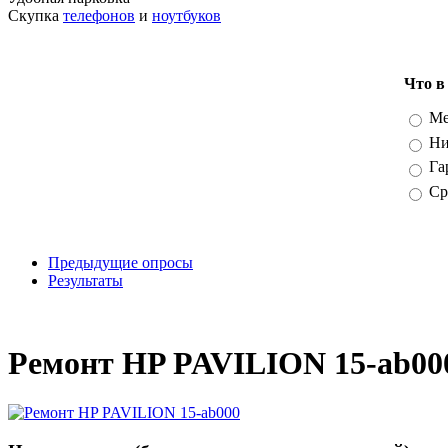
Скупка
телефонов
и
ноутбуков
Что в
Вари
Ме
Ни
Га
Ср
Предыдущие опросы
Результаты
_
Ремонт HP PAVILION 15-ab00