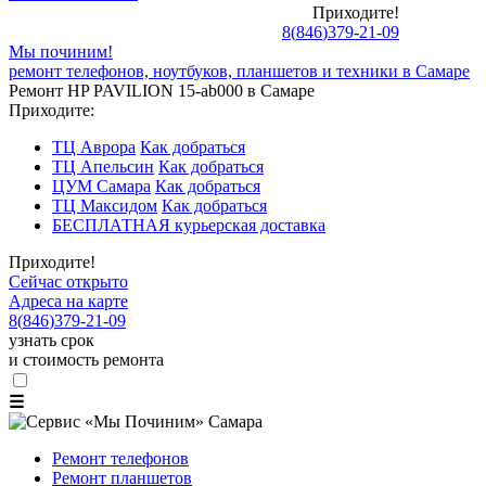
Приходите!
8
(
846
)
379-21-09
Мы починим!
ремонт телефонов, ноутбуков, планшетов и техники в Самаре
Ремонт HP PAVILION 15-ab000 в Самаре
Приходите:
ТЦ Аврора
Как добраться
ТЦ Апельсин
Как добраться
ЦУМ Самара
Как добраться
ТЦ Максидом
Как добраться
БЕСПЛАТНАЯ курьерская доставка
Приходите!
Сейчас открыто
Адреса на карте
8
(
846
)
379-21-09
узнать срок
и стоимость ремонта
☰
Ремонт телефонов
Ремонт планшетов