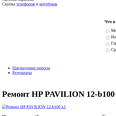
Скупка
телефонов
и
ноутбуков
Что в
Вари
Ме
Ни
Га
Ср
Предыдущие опросы
Результаты
_
Ремонт HP PAVILION 12-b100 