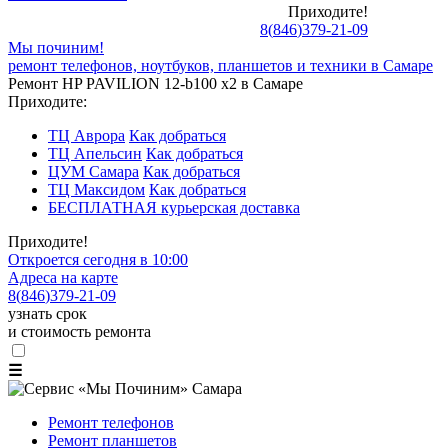
Приходите!
8
(
846
)
379-21-09
Мы починим!
ремонт телефонов, ноутбуков, планшетов и техники в Самаре
Ремонт HP PAVILION 12-b100 x2 в Самаре
Приходите:
ТЦ Аврора
Как добраться
ТЦ Апельсин
Как добраться
ЦУМ Самара
Как добраться
ТЦ Максидом
Как добраться
БЕСПЛАТНАЯ курьерская доставка
Приходите!
Откроется сегодня в 10:00
Адреса на карте
8
(
846
)
379-21-09
узнать срок
и стоимость ремонта
☰
Ремонт телефонов
Ремонт планшетов