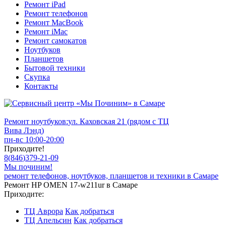
Ремонт iPad
Ремонт телефонов
Ремонт MacBook
Ремонт iMac
Ремонт самокатов
Ноутбуков
Планшетов
Бытовой техники
Скупка
Контакты
Ремонт ноутбуков:
ул. Каховская 21 (рядом с ТЦ
Вива Лэнд)
пн-вс 10:00-20:00
Приходите!
8
(
846
)
379-21-09
Мы починим!
ремонт телефонов, ноутбуков, планшетов и техники в Самаре
Ремонт HP OMEN 17-w211ur в Самаре
Приходите:
ТЦ Аврора
Как добраться
ТЦ Апельсин
Как добраться