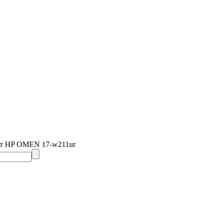
нт HP OMEN 17-w211ur