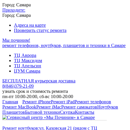
Город: Самара
Приходите:
Город: Самара
Адреса на карте
Проверить статус ремонта
Мы починим!
ремонт телефонов, ноутбуков, планшетов и техники в Самаре
ТЦ Аврора
ТЦ Максидом
ТЦ Апельсин
ЦУМ Самара
БЕСПЛАТНАЯ курьерская доставка
8
(
846
)
379-21-09
узнать срок и стоимость ремонта
пн-пт 10:00-20:00, сб-вс 10:00-20:00
Главная
Ремонт iPhone
Ремонт iPad
Ремонт телефонов
Ремонт MacBook
Ремонт iMac
Ремонт самокатов
Ноутбуков
Планшетов
Бытовой техники
Скупка
Контакты
Ремонт ноутбуков:
ул. Каховская 21 (рядом с ТЦ