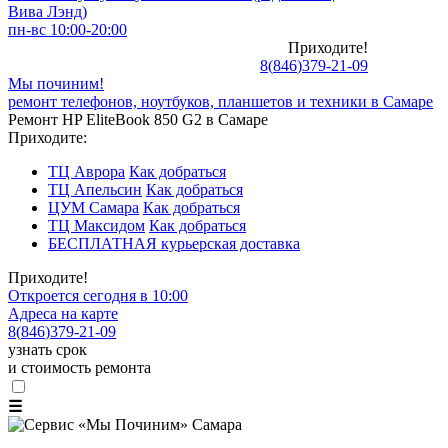
Вива Лэнд)
пн-вс 10:00-20:00
Приходите!
8
(
846
)
379-21-09
Мы починим!
ремонт телефонов, ноутбуков, планшетов и техники в Самаре
Ремонт HP EliteBook 850 G2 в Самаре
Приходите:
ТЦ Аврора
Как добраться
ТЦ Апельсин
Как добраться
ЦУМ Самара
Как добраться
ТЦ Максидом
Как добраться
БЕСПЛАТНАЯ курьерская доставка
Приходите!
Откроется сегодня в 10:00
Адреса на карте
8
(
846
)
379-21-09
узнать срок
и стоимость ремонта
☰