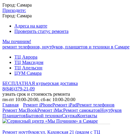
Город: Самара
Приходите:
Город: Самара
Адреса на карте
Проверить статус ремонта
Мы починим!
ремонт телефонов, ноутбуков, планшетов и техники в Самаре
ТЦ Аврора
ТЦ Максидом
ТЦ Апельсин
ЦУМ Самара
БЕСПЛАТНАЯ курьерская доставка
8
(
846
)
379-21-09
узнать срок и стоимость ремонта
пн-пт 10:00-20:00, сб-вс 10:00-20:00
Главная
Ремонт iPhone
Ремонт iPad
Ремонт телефонов
Ремонт MacBook
Ремонт iMac
Ремонт самокатов
Ноутбуков
Планшетов
Бытовой техники
Скупка
Контакты
Ремонт ноутбуков:
ул. Каховская 21 (рядом с ТЦ