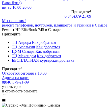
Вива Лэнд)
пн-вс 10:00-20:00
Приходите!
8
(
846
)
379-21-09
Мы починим!
ремонт телефонов, ноутбуков, планшетов и техники в Самаре
Ремонт HP EliteBook 745 в Самаре
Приходите:
ТЦ Аврора
Как добраться
ТЦ Апельсин
Как добраться
ЦУМ Самара
Как добраться
ТЦ Максидом
Как добраться
БЕСПЛАТНАЯ курьерская доставка
Приходите!
Откроется сегодня в 10:00
Адреса на карте
8
(
846
)
379-21-09
узнать срок
и стоимость ремонта
☰