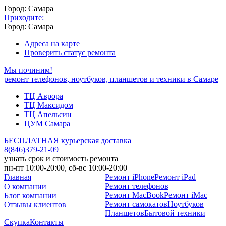
Город: Самара
Приходите:
Город: Самара
Адреса на карте
Проверить статус ремонта
Мы починим!
ремонт телефонов, ноутбуков, планшетов и техники в Самаре
ТЦ Аврора
ТЦ Максидом
ТЦ Апельсин
ЦУМ Самара
БЕСПЛАТНАЯ курьерская доставка
8
(
846
)
379-21-09
узнать срок и стоимость ремонта
пн-пт 10:00-20:00, сб-вс 10:00-20:00
Главная
Ремонт iPhone
Ремонт iPad
Ремонт телефонов
О компании
Ремонт MacBook
Ремонт iMac
Блог компании
Ремонт самокатов
Ноутбуков
Отзывы клиентов
Планшетов
Бытовой техники
Скупка
Контакты