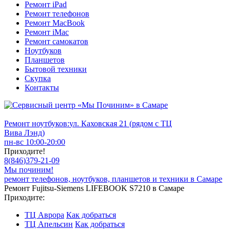
Ремонт iPad
Ремонт телефонов
Ремонт MacBook
Ремонт iMac
Ремонт самокатов
Ноутбуков
Планшетов
Бытовой техники
Скупка
Контакты
Ремонт ноутбуков:
ул. Каховская 21 (рядом с ТЦ
Вива Лэнд)
пн-вс 10:00-20:00
Приходите!
8
(
846
)
379-21-09
Мы починим!
ремонт телефонов, ноутбуков, планшетов и техники в Самаре
Ремонт Fujitsu-Siemens LIFEBOOK S7210 в Самаре
Приходите:
ТЦ Аврора
Как добраться
ТЦ Апельсин
Как добраться