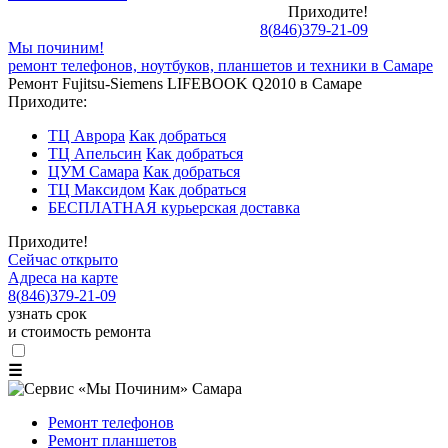
Приходите!
8
(
846
)
379-21-09
Мы починим!
ремонт телефонов, ноутбуков, планшетов и техники в Самаре
Ремонт Fujitsu-Siemens LIFEBOOK Q2010 в Самаре
Приходите:
ТЦ Аврора
Как добраться
ТЦ Апельсин
Как добраться
ЦУМ Самара
Как добраться
ТЦ Максидом
Как добраться
БЕСПЛАТНАЯ курьерская доставка
Приходите!
Сейчас открыто
Адреса на карте
8
(
846
)
379-21-09
узнать срок
и стоимость ремонта
☰
Ремонт телефонов
Ремонт планшетов