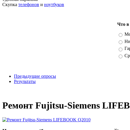
Скупка
телефонов
и
ноутбуков
Что в
Вари
Ме
Ни
Га
Ср
Предыдущие опросы
Результаты
_
Ремонт Fujitsu-Siemens LIF