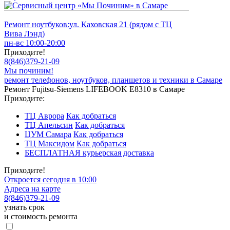
Ремонт ноутбуков:
ул. Каховская 21 (рядом с ТЦ
Вива Лэнд)
пн-вс 10:00-20:00
Приходите!
8
(
846
)
379-21-09
Мы починим!
ремонт телефонов, ноутбуков, планшетов и техники в Самаре
Ремонт Fujitsu-Siemens LIFEBOOK E8310 в Самаре
Приходите:
ТЦ Аврора
Как добраться
ТЦ Апельсин
Как добраться
ЦУМ Самара
Как добраться
ТЦ Максидом
Как добраться
БЕСПЛАТНАЯ курьерская доставка
Приходите!
Откроется сегодня в 10:00
Адреса на карте
8
(
846
)
379-21-09
узнать срок
и стоимость ремонта