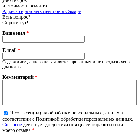
узнать срок
и стоимость ремонта
Адреса сервисных центров в Самаре
Есть вопрос?
Спроси тут!
Ваше имя
*
E-mail
*
Содержимое данного поля является приватным и не предназначено
для показа.
Комментарий
*
Я согласен(на) на обработку персональных данных в
соответствии с Политикой обработки персональных данных.
Более подробная информация о текстовых форматах
Согласие
действует до достижения целей обработки или
моего отзыва
*