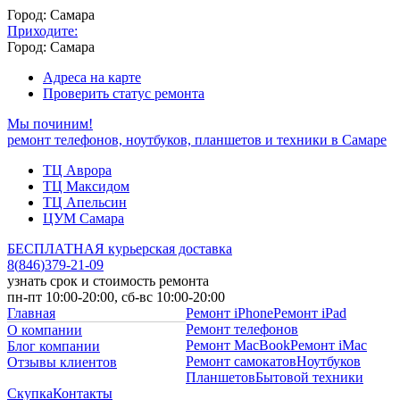
Город: Самара
Приходите:
Город: Самара
Адреса на карте
Проверить статус ремонта
Мы починим!
ремонт телефонов, ноутбуков, планшетов и техники в Самаре
ТЦ Аврора
ТЦ Максидом
ТЦ Апельсин
ЦУМ Самара
БЕСПЛАТНАЯ курьерская доставка
8
(
846
)
379-21-09
узнать срок и стоимость ремонта
пн-пт 10:00-20:00, сб-вс 10:00-20:00
Главная
Ремонт iPhone
Ремонт iPad
Ремонт телефонов
О компании
Ремонт MacBook
Ремонт iMac
Блог компании
Ремонт самокатов
Ноутбуков
Отзывы клиентов
Планшетов
Бытовой техники
Скупка
Контакты