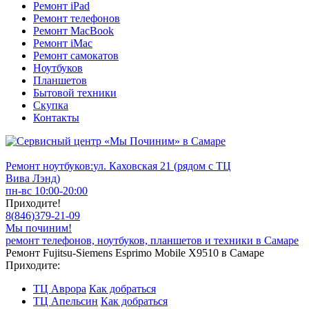
Ремонт iPad
Ремонт телефонов
Ремонт MacBook
Ремонт iMac
Ремонт самокатов
Ноутбуков
Планшетов
Бытовой техники
Скупка
Контакты
Ремонт ноутбуков:
ул. Каховская 21 (рядом с ТЦ
Вива Лэнд)
пн-вс 10:00-20:00
Приходите!
8
(
846
)
379-21-09
Мы починим!
ремонт телефонов, ноутбуков, планшетов и техники в Самаре
Ремонт Fujitsu-Siemens Esprimo Mobile X9510 в Самаре
Приходите:
ТЦ Аврора
Как добраться
ТЦ Апельсин
Как добраться