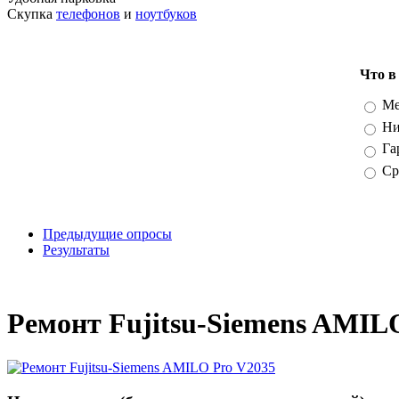
Скупка
телефонов
и
ноутбуков
Что в
Вари
Ме
Ни
Га
Ср
Предыдущие опросы
Результаты
_
Ремонт Fujitsu-Siemens AMIL