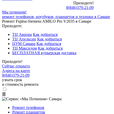
Приходите!
8
(
846
)
379-21-09
Мы починим!
ремонт телефонов, ноутбуков, планшетов и техники в Самаре
Ремонт Fujitsu-Siemens AMILO Pro V2035 в Самаре
Приходите:
ТЦ Аврора
Как добраться
ТЦ Апельсин
Как добраться
ЦУМ Самара
Как добраться
ТЦ Максидом
Как добраться
БЕСПЛАТНАЯ курьерская доставка
Приходите!
Сейчас открыто
Адреса на карте
8
(
846
)
379-21-09
узнать срок
и стоимость ремонта
☰
Ремонт телефонов
Ремонт планшетов