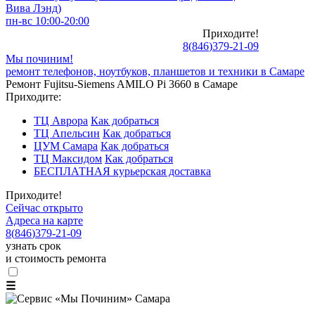
Вива Лэнд)
пн-вс 10:00-20:00
Приходите!
8
(
846
)
379-21-09
Мы починим!
ремонт телефонов, ноутбуков, планшетов и техники в Самаре
Ремонт Fujitsu-Siemens AMILO Pi 3660 в Самаре
Приходите:
ТЦ Аврора
Как добраться
ТЦ Апельсин
Как добраться
ЦУМ Самара
Как добраться
ТЦ Максидом
Как добраться
БЕСПЛАТНАЯ курьерская доставка
Приходите!
Сейчас открыто
Адреса на карте
8
(
846
)
379-21-09
узнать срок
и стоимость ремонта
☰