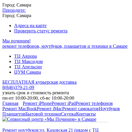
Город: Самара
Приходите:
Город: Самара
Адреса на карте
Проверить статус ремонта
Мы починим!
ремонт телефонов, ноутбуков, планшетов и техники в Самаре
ТЦ Аврора
ТЦ Максидом
ТЦ Апельсин
ЦУМ Самара
БЕСПЛАТНАЯ курьерская доставка
8
(
846
)
379-21-09
узнать срок и стоимость ремонта
пн-пт 10:00-20:00, сб-вс 10:00-20:00
Главная
Ремонт iPhone
Ремонт iPad
Ремонт телефонов
Ремонт MacBook
Ремонт iMac
Ремонт самокатов
Ноутбуков
Планшетов
Бытовой техники
Скупка
Контакты
Ремонт ноутбуков:
ул. Каховская 21 (рядом с ТЦ