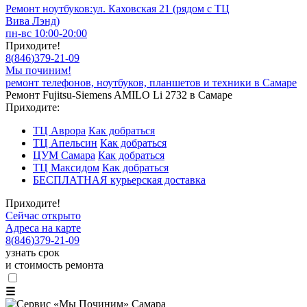
Ремонт ноутбуков:
ул. Каховская 21 (рядом с ТЦ
Вива Лэнд)
пн-вс 10:00-20:00
Приходите!
8
(
846
)
379-21-09
Мы починим!
ремонт телефонов, ноутбуков, планшетов и техники в Самаре
Ремонт Fujitsu-Siemens AMILO Li 2732 в Самаре
Приходите:
ТЦ Аврора
Как добраться
ТЦ Апельсин
Как добраться
ЦУМ Самара
Как добраться
ТЦ Максидом
Как добраться
БЕСПЛАТНАЯ курьерская доставка
Приходите!
Сейчас открыто
Адреса на карте
8
(
846
)
379-21-09
узнать срок
и стоимость ремонта
☰