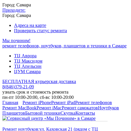
Город: Самара
Приходите:
Город: Самара
Адреса на карте
Проверить статус ремонта
Мы починим!
ремонт телефонов, ноутбуков, планшетов и техники в Самаре
ТЦ Аврора
ТЦ Максидом
ТЦ Апельсин
ЦУМ Самара
БЕСПЛАТНАЯ курьерская доставка
8
(
846
)
379-21-09
узнать срок и стоимость ремонта
пн-пт 10:00-20:00, сб-вс 10:00-20:00
Главная
Ремонт iPhone
Ремонт iPad
Ремонт телефонов
Ремонт MacBook
Ремонт iMac
Ремонт самокатов
Ноутбуков
Планшетов
Бытовой техники
Скупка
Контакты
Ремонт ноутбуков:
ул. Каховская 21 (рядом с ТЦ