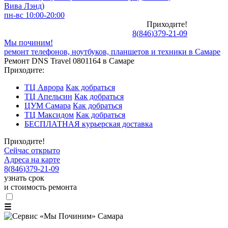
Вива Лэнд)
пн-вс 10:00-20:00
Приходите!
8
(
846
)
379-21-09
Мы починим!
ремонт телефонов, ноутбуков, планшетов и техники в Самаре
Ремонт DNS Travel 0801164 в Самаре
Приходите:
ТЦ Аврора
Как добраться
ТЦ Апельсин
Как добраться
ЦУМ Самара
Как добраться
ТЦ Максидом
Как добраться
БЕСПЛАТНАЯ курьерская доставка
Приходите!
Сейчас открыто
Адреса на карте
8
(
846
)
379-21-09
узнать срок
и стоимость ремонта
☰