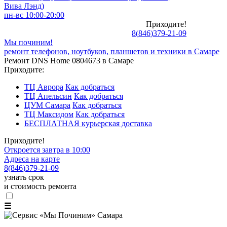
Вива Лэнд)
пн-вс 10:00-20:00
Приходите!
8
(
846
)
379-21-09
Мы починим!
ремонт телефонов, ноутбуков, планшетов и техники в Самаре
Ремонт DNS Home 0804673 в Самаре
Приходите:
ТЦ Аврора
Как добраться
ТЦ Апельсин
Как добраться
ЦУМ Самара
Как добраться
ТЦ Максидом
Как добраться
БЕСПЛАТНАЯ курьерская доставка
Приходите!
Откроется завтра в 10:00
Адреса на карте
8
(
846
)
379-21-09
узнать срок
и стоимость ремонта
☰