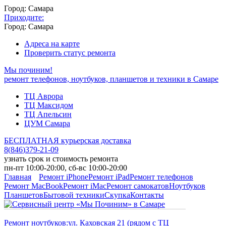
Город: Самара
Приходите:
Город: Самара
Адреса на карте
Проверить статус ремонта
Мы починим!
ремонт телефонов, ноутбуков, планшетов и техники в Самаре
ТЦ Аврора
ТЦ Максидом
ТЦ Апельсин
ЦУМ Самара
БЕСПЛАТНАЯ курьерская доставка
8
(
846
)
379-21-09
узнать срок и стоимость ремонта
пн-пт 10:00-20:00, сб-вс 10:00-20:00
Главная
Ремонт iPhone
Ремонт iPad
Ремонт телефонов
Ремонт MacBook
Ремонт iMac
Ремонт самокатов
Ноутбуков
Планшетов
Бытовой техники
Скупка
Контакты
Ремонт ноутбуков:
ул. Каховская 21 (рядом с ТЦ