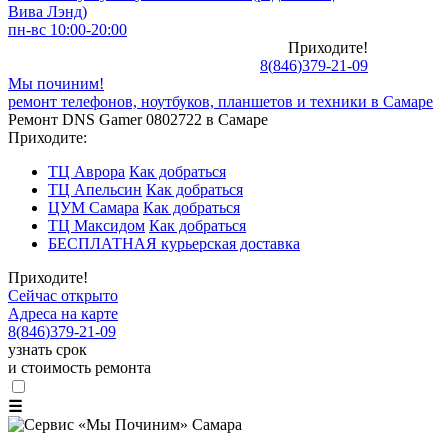
Вива Лэнд)
пн-вс 10:00-20:00
Приходите!
8
(
846
)
379-21-09
Мы починим!
ремонт телефонов, ноутбуков, планшетов и техники в Самаре
Ремонт DNS Gamer 0802722 в Самаре
Приходите:
ТЦ Аврора
Как добраться
ТЦ Апельсин
Как добраться
ЦУМ Самара
Как добраться
ТЦ Максидом
Как добраться
БЕСПЛАТНАЯ курьерская доставка
Приходите!
Сейчас открыто
Адреса на карте
8
(
846
)
379-21-09
узнать срок
и стоимость ремонта
☰