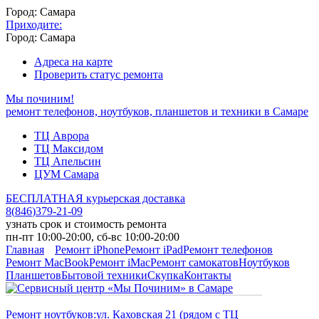
Город: Самара
Приходите:
Город: Самара
Адреса на карте
Проверить статус ремонта
Мы починим!
ремонт телефонов, ноутбуков, планшетов и техники в Самаре
ТЦ Аврора
ТЦ Максидом
ТЦ Апельсин
ЦУМ Самара
БЕСПЛАТНАЯ курьерская доставка
8
(
846
)
379-21-09
узнать срок и стоимость ремонта
пн-пт 10:00-20:00, сб-вс 10:00-20:00
Главная
Ремонт iPhone
Ремонт iPad
Ремонт телефонов
Ремонт MacBook
Ремонт iMac
Ремонт самокатов
Ноутбуков
Планшетов
Бытовой техники
Скупка
Контакты
Ремонт ноутбуков:
ул. Каховская 21 (рядом с ТЦ