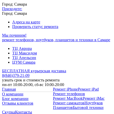
Город: Самара
Приходите:
Город: Самара
Адреса на карте
Проверить статус ремонта
Мы починим!
ремонт телефонов, ноутбуков, планшетов и техники в Самаре
ТЦ Аврора
ТЦ Максидом
ТЦ Апельсин
ЦУМ Самара
БЕСПЛАТНАЯ курьерская доставка
8
(
846
)
379-21-09
узнать срок и стоимость ремонта
пн-пт 10:00-20:00, сб-вс 10:00-20:00
Главная
Ремонт iPhone
Ремонт iPad
Ремонт телефонов
О компании
Ремонт MacBook
Ремонт iMac
Блог компании
Ремонт самокатов
Ноутбуков
Отзывы клиентов
Планшетов
Бытовой техники
Скупка
Контакты