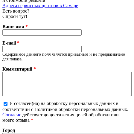
и стоимость ремонта
Адреса сервисных центров в Самаре
Есть вопрос?
Спроси тут!
Ваше имя
*
E-mail
*
Содержимое данного поля является приватным и не предназначено
для показа.
Комментарий
*
Я согласен(на) на обработку персональных данных в
соответствии с Политикой обработки персональных данных.
Более подробная информация о текстовых форматах
Согласие
действует до достижения целей обработки или
моего отзыва
*
Город