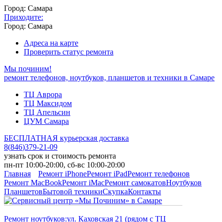
Город: Самара
Приходите:
Город: Самара
Адреса на карте
Проверить статус ремонта
Мы починим!
ремонт телефонов, ноутбуков, планшетов и техники в Самаре
ТЦ Аврора
ТЦ Максидом
ТЦ Апельсин
ЦУМ Самара
БЕСПЛАТНАЯ курьерская доставка
8
(
846
)
379-21-09
узнать срок и стоимость ремонта
пн-пт 10:00-20:00, сб-вс 10:00-20:00
Главная
Ремонт iPhone
Ремонт iPad
Ремонт телефонов
Ремонт MacBook
Ремонт iMac
Ремонт самокатов
Ноутбуков
Планшетов
Бытовой техники
Скупка
Контакты
Ремонт ноутбуков:
ул. Каховская 21 (рядом с ТЦ