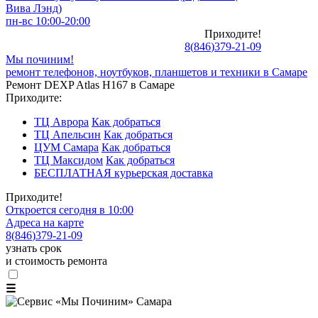
Вива Лэнд)
пн-вс 10:00-20:00
Приходите!
8
(
846
)
379-21-09
Мы починим!
ремонт телефонов, ноутбуков, планшетов и техники в Самаре
Ремонт DEXP Atlas H167 в Самаре
Приходите:
ТЦ Аврора
Как добраться
ТЦ Апельсин
Как добраться
ЦУМ Самара
Как добраться
ТЦ Максидом
Как добраться
БЕСПЛАТНАЯ курьерская доставка
Приходите!
Откроется сегодня в 10:00
Адреса на карте
8
(
846
)
379-21-09
узнать срок
и стоимость ремонта
☰