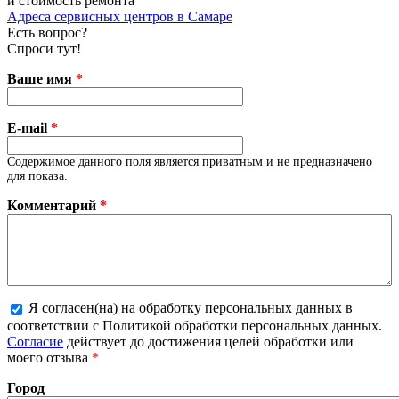
и стоимость ремонта
Адреса сервисных центров в Самаре
Есть вопрос?
Спроси тут!
Ваше имя
*
E-mail
*
Содержимое данного поля является приватным и не предназначено
для показа.
Комментарий
*
Я согласен(на) на обработку персональных данных в
соответствии с Политикой обработки персональных данных.
Более подробная информация о текстовых форматах
Согласие
действует до достижения целей обработки или
моего отзыва
*
Город