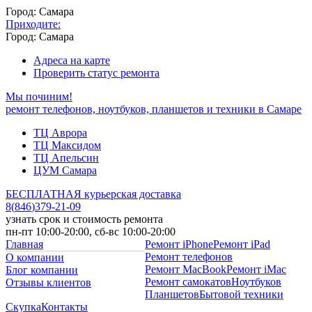
Город: Самара
Приходите:
Город: Самара
Адреса на карте
Проверить статус ремонта
Мы починим!
ремонт телефонов, ноутбуков, планшетов и техники в Самаре
ТЦ Аврора
ТЦ Максидом
ТЦ Апельсин
ЦУМ Самара
БЕСПЛАТНАЯ курьерская доставка
8
(
846
)
379-21-09
узнать срок и стоимость ремонта
пн-пт 10:00-20:00, сб-вс 10:00-20:00
Главная
Ремонт iPhone
Ремонт iPad
Ремонт телефонов
О компании
Ремонт MacBook
Ремонт iMac
Блог компании
Ремонт самокатов
Ноутбуков
Отзывы клиентов
Планшетов
Бытовой техники
Скупка
Контакты