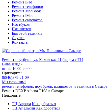
Ремонт iPad
Ремонт телефонов
Ремонт MacBook
Ремонт iMac
Ремонт самокатов
Ноутбуков
Планшетов
Бытовой техники
Скупка
Контакты
Ремонт ноутбуков:
ул. Каховская 21 (рядом с ТЦ
Вива Лэнд)
пн-вс 10:00-20:00
Приходите!
8
(
846
)
379-21-09
Мы починим!
ремонт телефонов, ноутбуков, планшетов и техники в Самаре
Ремонт DEXP Athena T108 в Самаре
Приходите:
ТЦ Аврора
Как добраться
ТЦ Апельсин
Как добраться