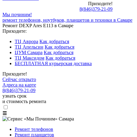
Приходите!
8
(
846
)
379-21-09
Мы починим!
ремонт телефонов, ноутбуков, планшетов и техники в Самаре
Ремонт DEXP Ares E113 в Самаре
Приходите:
ТЦ Аврора
Как добраться
ТЦ Апельсин
Как добраться
ЦУМ Самара
Как добраться
ТЦ Максидом
Как добраться
БЕСПЛАТНАЯ курьерская доставка
Приходите!
Сейчас открыто
Адреса на карте
8
(
846
)
379-21-09
узнать срок
и стоимость ремонта
☰
Ремонт телефонов
Ремонт планшетов