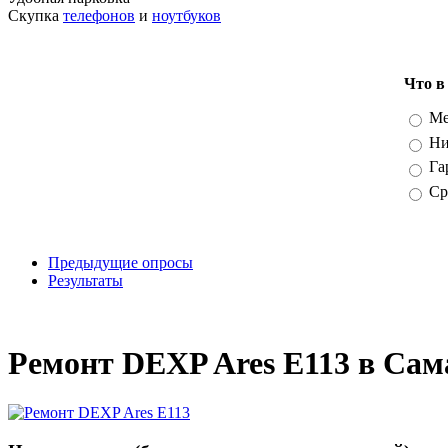
Скупка
телефонов
и
ноутбуков
Что в
Вари
Ме
Ни
Га
Ср
Предыдущие опросы
Результаты
_
Ремонт DEXP Ares E113 в Сам