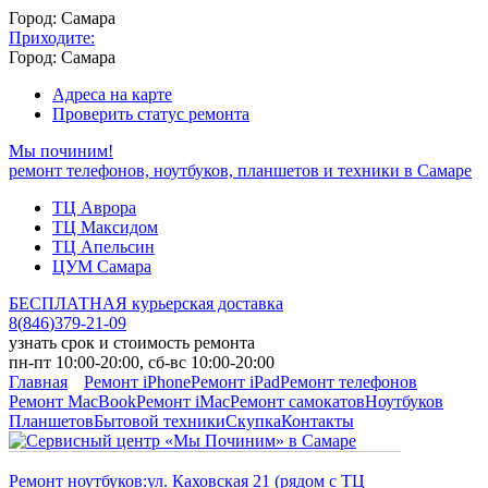
Город: Самара
Приходите:
Город: Самара
Адреса на карте
Проверить статус ремонта
Мы починим!
ремонт телефонов, ноутбуков, планшетов и техники в Самаре
ТЦ Аврора
ТЦ Максидом
ТЦ Апельсин
ЦУМ Самара
БЕСПЛАТНАЯ курьерская доставка
8
(
846
)
379-21-09
узнать срок и стоимость ремонта
пн-пт 10:00-20:00, сб-вс 10:00-20:00
Главная
Ремонт iPhone
Ремонт iPad
Ремонт телефонов
Ремонт MacBook
Ремонт iMac
Ремонт самокатов
Ноутбуков
Планшетов
Бытовой техники
Скупка
Контакты
Ремонт ноутбуков:
ул. Каховская 21 (рядом с ТЦ