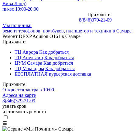
Вива Лэнд)
пн-вс 10:00-20:00
Приходите!
8
(
846
)
379-21-09
Мы починим!
ремонт телефонов, ноутбуков, планшетов и техники в Самаре
Ремонт DEXP Aquilon O161 в Самаре
Приходите:
ТЦ Аврора
Как добраться
ТЦ Апельсин
Как добраться
ЦУМ Самара
Как добраться
ТЦ Максидом
Как добраться
БЕСПЛАТНАЯ курьерская доставка
Приходите!
Откроется завтра в 10:00
Адреса на карте
8
(
846
)
379-21-09
узнать срок
и стоимость ремонта
☰