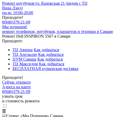
Ремонт ноутбуков:
ул. Каховская 21 (рядом с ТЦ
Вива Лэнд)
пн-вс 10:00-20:00
Приходите!
8
(
846
)
379-21-09
Мы починим!
ремонт телефонов, ноутбуков, планшетов и техники в Самаре
Ремонт Dell INSPIRON 5567 в Самаре
Приходите:
ТЦ Аврора
Как добраться
ТЦ Апельсин
Как добраться
ЦУМ Самара
Как добраться
ТЦ Максидом
Как добраться
БЕСПЛАТНАЯ курьерская доставка
Приходите!
Сейчас открыто
Адреса на карте
8
(
846
)
379-21-09
узнать срок
и стоимость ремонта
☰