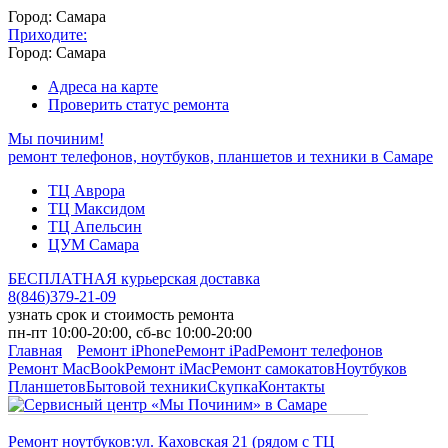
Город: Самара
Приходите:
Город: Самара
Адреса на карте
Проверить статус ремонта
Мы починим!
ремонт телефонов, ноутбуков, планшетов и техники в Самаре
ТЦ Аврора
ТЦ Максидом
ТЦ Апельсин
ЦУМ Самара
БЕСПЛАТНАЯ курьерская доставка
8
(
846
)
379-21-09
узнать срок и стоимость ремонта
пн-пт 10:00-20:00, сб-вс 10:00-20:00
Главная
Ремонт iPhone
Ремонт iPad
Ремонт телефонов
Ремонт MacBook
Ремонт iMac
Ремонт самокатов
Ноутбуков
Планшетов
Бытовой техники
Скупка
Контакты
Ремонт ноутбуков:
ул. Каховская 21 (рядом с ТЦ