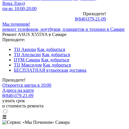
Вива Лэнд)
пн-вс 10:00-20:00
Приходите!
8
(
846
)
379-21-09
Мы починим!
ремонт телефонов, ноутбуков, планшетов и техники в Самаре
Ремонт ASUS X555YA в Самаре
Приходите:
ТЦ Аврора
Как добраться
ТЦ Апельсин
Как добраться
ЦУМ Самара
Как добраться
ТЦ Максидом
Как добраться
БЕСПЛАТНАЯ курьерская доставка
Приходите!
Откроется завтра в 10:00
Адреса на карте
8
(
846
)
379-21-09
узнать срок
и стоимость ремонта
☰