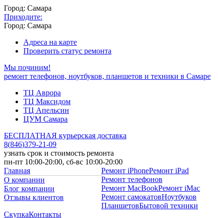
Город: Самара
Приходите:
Город: Самара
Адреса на карте
Проверить статус ремонта
Мы починим!
ремонт телефонов, ноутбуков, планшетов и техники в Самаре
ТЦ Аврора
ТЦ Максидом
ТЦ Апельсин
ЦУМ Самара
БЕСПЛАТНАЯ курьерская доставка
8
(
846
)
379-21-09
узнать срок и стоимость ремонта
пн-пт 10:00-20:00, сб-вс 10:00-20:00
Главная
Ремонт iPhone
Ремонт iPad
Ремонт телефонов
О компании
Ремонт MacBook
Ремонт iMac
Блог компании
Ремонт самокатов
Ноутбуков
Отзывы клиентов
Планшетов
Бытовой техники
Скупка
Контакты