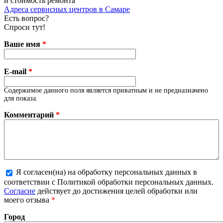
и стоимость ремонта
Адреса сервисных центров в Самаре
Есть вопрос?
Спроси тут!
Ваше имя
*
E-mail
*
Содержимое данного поля является приватным и не предназначено
для показа.
Комментарий
*
Я согласен(на) на обработку персональных данных в
соответствии с Политикой обработки персональных данных.
Более подробная информация о текстовых форматах
Согласие
действует до достижения целей обработки или
моего отзыва
*
Город