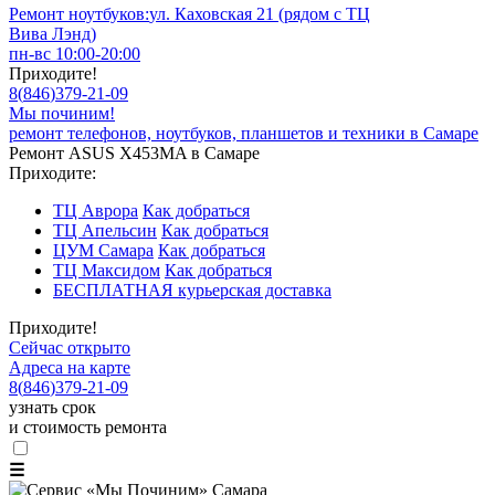
Ремонт ноутбуков:
ул. Каховская 21 (рядом с ТЦ
Вива Лэнд)
пн-вс 10:00-20:00
Приходите!
8
(
846
)
379-21-09
Мы починим!
ремонт телефонов, ноутбуков, планшетов и техники в Самаре
Ремонт ASUS X453MA в Самаре
Приходите:
ТЦ Аврора
Как добраться
ТЦ Апельсин
Как добраться
ЦУМ Самара
Как добраться
ТЦ Максидом
Как добраться
БЕСПЛАТНАЯ курьерская доставка
Приходите!
Сейчас открыто
Адреса на карте
8
(
846
)
379-21-09
узнать срок
и стоимость ремонта
☰