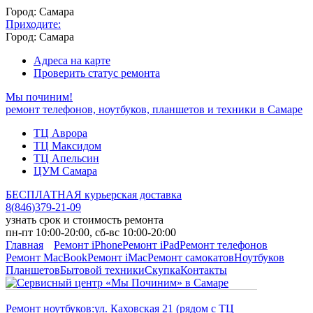
Город: Самара
Приходите:
Город: Самара
Адреса на карте
Проверить статус ремонта
Мы починим!
ремонт телефонов, ноутбуков, планшетов и техники в Самаре
ТЦ Аврора
ТЦ Максидом
ТЦ Апельсин
ЦУМ Самара
БЕСПЛАТНАЯ курьерская доставка
8
(
846
)
379-21-09
узнать срок и стоимость ремонта
пн-пт 10:00-20:00, сб-вс 10:00-20:00
Главная
Ремонт iPhone
Ремонт iPad
Ремонт телефонов
Ремонт MacBook
Ремонт iMac
Ремонт самокатов
Ноутбуков
Планшетов
Бытовой техники
Скупка
Контакты
Ремонт ноутбуков:
ул. Каховская 21 (рядом с ТЦ