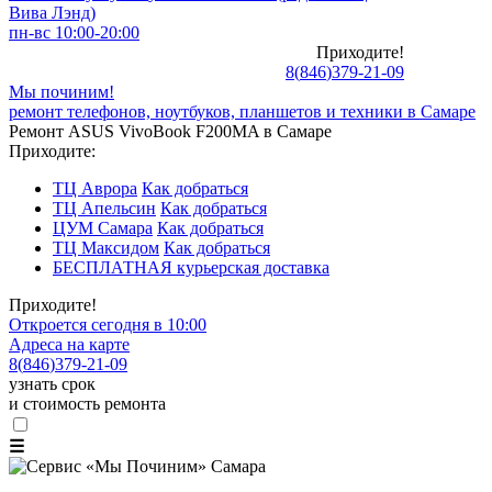
Вива Лэнд)
пн-вс 10:00-20:00
Приходите!
8
(
846
)
379-21-09
Мы починим!
ремонт телефонов, ноутбуков, планшетов и техники в Самаре
Ремонт ASUS VivoBook F200MA в Самаре
Приходите:
ТЦ Аврора
Как добраться
ТЦ Апельсин
Как добраться
ЦУМ Самара
Как добраться
ТЦ Максидом
Как добраться
БЕСПЛАТНАЯ курьерская доставка
Приходите!
Откроется сегодня в 10:00
Адреса на карте
8
(
846
)
379-21-09
узнать срок
и стоимость ремонта
☰