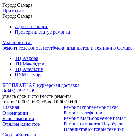
Город: Самара
Приходите:
Город: Самара
Адреса на карте
Проверить статус ремонта
Мы починим!
ремонт телефонов, ноутбуков, планшетов и техники в Самаре
ТЦ Аврора
ТЦ Максидом
ТЦ Апельсин
ЦУМ Самара
БЕСПЛАТНАЯ курьерская доставка
8
(
846
)
379-21-09
узнать срок и стоимость ремонта
пн-пт 10:00-20:00, сб-вс 10:00-20:00
Главная
Ремонт iPhone
Ремонт iPad
Ремонт телефонов
О компании
Ремонт MacBook
Ремонт iMac
Блог компании
Ремонт самокатов
Ноутбуков
Отзывы клиентов
Планшетов
Бытовой техники
Скупка
Контакты