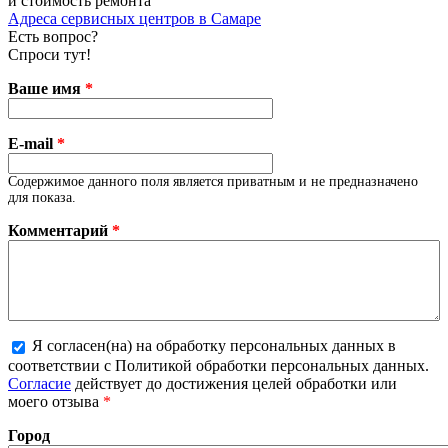
и стоимость ремонта
Адреса сервисных центров в Самаре
Есть вопрос?
Спроси тут!
Ваше имя
*
E-mail
*
Содержимое данного поля является приватным и не предназначено
для показа.
Комментарий
*
Я согласен(на) на обработку персональных данных в
соответствии с Политикой обработки персональных данных.
Более подробная информация о текстовых форматах
Согласие
действует до достижения целей обработки или
моего отзыва
*
Город