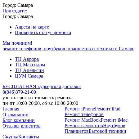
Город: Самара
Приходите:
Город: Самара
Адреса на карте
Проверить статус ремонта
Мы починим!
ремонт телефонов, ноутбуков, планшетов и техники в Самаре
ТЦ Аврора
ТЦ Максидом
ТЦ Апельсин
ЦУМ Самара
БЕСПЛАТНАЯ курьерская доставка
8
(
846
)
379-21-09
узнать срок и стоимость ремонта
пн-пт 10:00-20:00, сб-вс 10:00-20:00
Главная
Ремонт iPhone
Ремонт iPad
Ремонт телефонов
О компании
Ремонт MacBook
Ремонт iMac
Блог компании
Ремонт самокатов
Ноутбуков
Отзывы клиентов
Планшетов
Бытовой техники
Скупка
Контакты