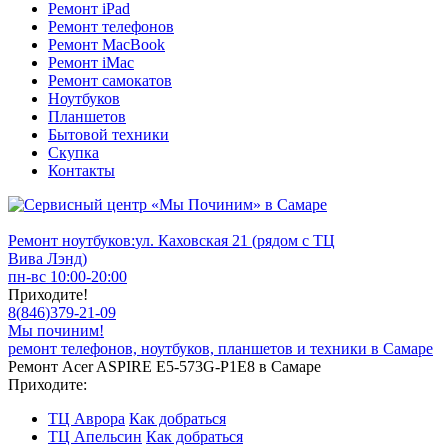
Ремонт iPad
Ремонт телефонов
Ремонт MacBook
Ремонт iMac
Ремонт самокатов
Ноутбуков
Планшетов
Бытовой техники
Скупка
Контакты
Ремонт ноутбуков:
ул. Каховская 21 (рядом с ТЦ
Вива Лэнд)
пн-вс 10:00-20:00
Приходите!
8
(
846
)
379-21-09
Мы починим!
ремонт телефонов, ноутбуков, планшетов и техники в Самаре
Ремонт Acer ASPIRE E5-573G-P1E8 в Самаре
Приходите:
ТЦ Аврора
Как добраться
ТЦ Апельсин
Как добраться