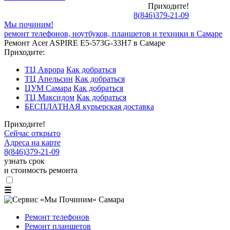
Приходите!
8
(
846
)
379-21-09
Мы починим!
ремонт телефонов, ноутбуков, планшетов и техники в Самаре
Ремонт Acer ASPIRE E5-573G-33H7 в Самаре
Приходите:
ТЦ Аврора
Как добраться
ТЦ Апельсин
Как добраться
ЦУМ Самара
Как добраться
ТЦ Максидом
Как добраться
БЕСПЛАТНАЯ курьерская доставка
Приходите!
Сейчас открыто
Адреса на карте
8
(
846
)
379-21-09
узнать срок
и стоимость ремонта
☰
Ремонт телефонов
Ремонт планшетов