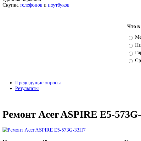
Скупка
телефонов
и
ноутбуков
Что в
Вари
Ме
Ни
Га
Ср
Предыдущие опросы
Результаты
_
Ремонт Acer ASPIRE E5-573G