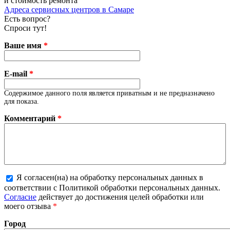
и стоимость ремонта
Адреса сервисных центров в Самаре
Есть вопрос?
Спроси тут!
Ваше имя
*
E-mail
*
Содержимое данного поля является приватным и не предназначено
для показа.
Комментарий
*
Я согласен(на) на обработку персональных данных в
соответствии с Политикой обработки персональных данных.
Более подробная информация о текстовых форматах
Согласие
действует до достижения целей обработки или
моего отзыва
*
Город