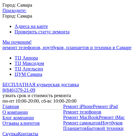
Город: Самара
Приходите:
Город: Самара
Адреса на карте
Проверить статус ремонта
Мы починим!
ремонт телефонов, ноутбуков, планшетов и техники в Самаре
ТЦ Аврора
ТЦ Максидом
ТЦ Апельсин
ЦУМ Самара
БЕСПЛАТНАЯ курьерская доставка
8
(
846
)
379-21-09
узнать срок и стоимость ремонта
пн-пт 10:00-20:00, сб-вс 10:00-20:00
Главная
Ремонт iPhone
Ремонт iPad
Ремонт телефонов
О компании
Ремонт MacBook
Ремонт iMac
Блог компании
Ремонт самокатов
Ноутбуков
Отзывы клиентов
Планшетов
Бытовой техники
Скупка
Контакты