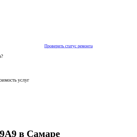
Проверить статус ремонта
а?
тоимость услуг
C9A9 в Самаре