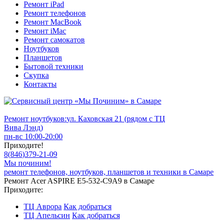
Ремонт iPad
Ремонт телефонов
Ремонт MacBook
Ремонт iMac
Ремонт самокатов
Ноутбуков
Планшетов
Бытовой техники
Скупка
Контакты
Ремонт ноутбуков:
ул. Каховская 21 (рядом с ТЦ
Вива Лэнд)
пн-вс 10:00-20:00
Приходите!
8
(
846
)
379-21-09
Мы починим!
ремонт телефонов, ноутбуков, планшетов и техники в Самаре
Ремонт Acer ASPIRE E5-532-C9A9 в Самаре
Приходите:
ТЦ Аврора
Как добраться
ТЦ Апельсин
Как добраться