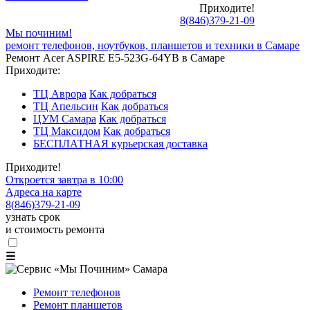
Приходите!
8
(
846
)
379-21-09
Мы починим!
ремонт телефонов, ноутбуков, планшетов и техники в Самаре
Ремонт Acer ASPIRE E5-523G-64YB в Самаре
Приходите:
ТЦ Аврора
Как добраться
ТЦ Апельсин
Как добраться
ЦУМ Самара
Как добраться
ТЦ Максидом
Как добраться
БЕСПЛАТНАЯ курьерская доставка
Приходите!
Откроется завтра в 10:00
Адреса на карте
8
(
846
)
379-21-09
узнать срок
и стоимость ремонта
☰
Ремонт телефонов
Ремонт планшетов