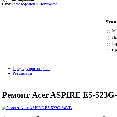
Скупка
телефонов
и
ноутбуков
Что в
Вари
Ме
Ни
Га
Ср
Предыдущие опросы
Результаты
_
Ремонт Acer ASPIRE E5-523G