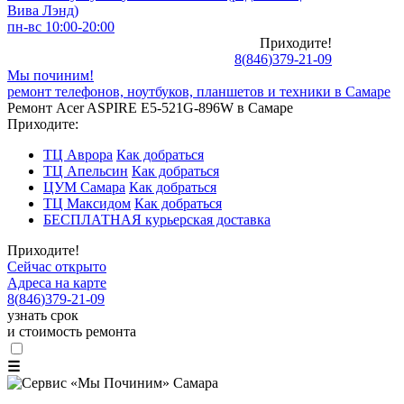
Вива Лэнд)
пн-вс 10:00-20:00
Приходите!
8
(
846
)
379-21-09
Мы починим!
ремонт телефонов, ноутбуков, планшетов и техники в Самаре
Ремонт Acer ASPIRE E5-521G-896W в Самаре
Приходите:
ТЦ Аврора
Как добраться
ТЦ Апельсин
Как добраться
ЦУМ Самара
Как добраться
ТЦ Максидом
Как добраться
БЕСПЛАТНАЯ курьерская доставка
Приходите!
Сейчас открыто
Адреса на карте
8
(
846
)
379-21-09
узнать срок
и стоимость ремонта
☰