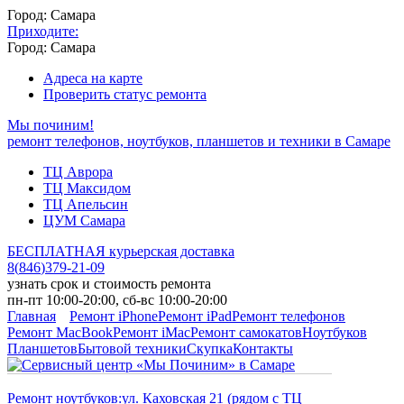
Город: Самара
Приходите:
Город: Самара
Адреса на карте
Проверить статус ремонта
Мы починим!
ремонт телефонов, ноутбуков, планшетов и техники в Самаре
ТЦ Аврора
ТЦ Максидом
ТЦ Апельсин
ЦУМ Самара
БЕСПЛАТНАЯ курьерская доставка
8
(
846
)
379-21-09
узнать срок и стоимость ремонта
пн-пт 10:00-20:00, сб-вс 10:00-20:00
Главная
Ремонт iPhone
Ремонт iPad
Ремонт телефонов
Ремонт MacBook
Ремонт iMac
Ремонт самокатов
Ноутбуков
Планшетов
Бытовой техники
Скупка
Контакты
Ремонт ноутбуков:
ул. Каховская 21 (рядом с ТЦ