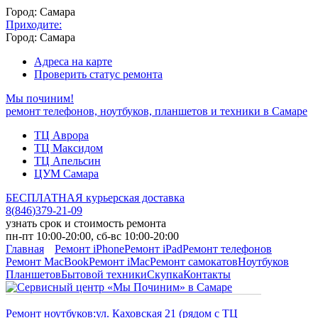
Город: Самара
Приходите:
Город: Самара
Адреса на карте
Проверить статус ремонта
Мы починим!
ремонт телефонов, ноутбуков, планшетов и техники в Самаре
ТЦ Аврора
ТЦ Максидом
ТЦ Апельсин
ЦУМ Самара
БЕСПЛАТНАЯ курьерская доставка
8
(
846
)
379-21-09
узнать срок и стоимость ремонта
пн-пт 10:00-20:00, сб-вс 10:00-20:00
Главная
Ремонт iPhone
Ремонт iPad
Ремонт телефонов
Ремонт MacBook
Ремонт iMac
Ремонт самокатов
Ноутбуков
Планшетов
Бытовой техники
Скупка
Контакты
Ремонт ноутбуков:
ул. Каховская 21 (рядом с ТЦ