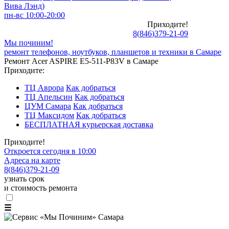
Вива Лэнд)
пн-вс 10:00-20:00
Приходите!
8
(
846
)
379-21-09
Мы починим!
ремонт телефонов, ноутбуков, планшетов и техники в Самаре
Ремонт Acer ASPIRE E5-511-P83V в Самаре
Приходите:
ТЦ Аврора
Как добраться
ТЦ Апельсин
Как добраться
ЦУМ Самара
Как добраться
ТЦ Максидом
Как добраться
БЕСПЛАТНАЯ курьерская доставка
Приходите!
Откроется сегодня в 10:00
Адреса на карте
8
(
846
)
379-21-09
узнать срок
и стоимость ремонта
☰