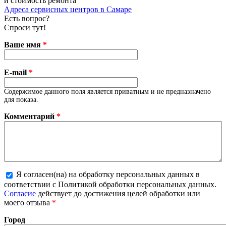
и стоимость ремонта
Адреса сервисных центров в Самаре
Есть вопрос?
Спроси тут!
Ваше имя
*
E-mail
*
Содержимое данного поля является приватным и не предназначено
для показа.
Комментарий
*
Я согласен(на) на обработку персональных данных в
соответствии с Политикой обработки персональных данных.
Более подробная информация о текстовых форматах
Согласие
действует до достижения целей обработки или
моего отзыва
*
Город