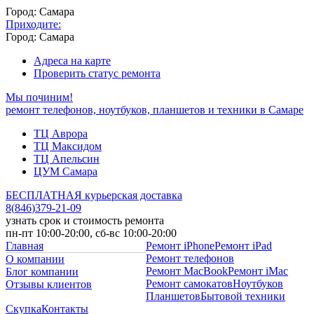
Город: Самара
Приходите:
Город: Самара
Адреса на карте
Проверить статус ремонта
Мы починим!
ремонт телефонов, ноутбуков, планшетов и техники в Самаре
ТЦ Аврора
ТЦ Максидом
ТЦ Апельсин
ЦУМ Самара
БЕСПЛАТНАЯ курьерская доставка
8
(
846
)
379-21-09
узнать срок и стоимость ремонта
пн-пт 10:00-20:00, сб-вс 10:00-20:00
Главная
Ремонт iPhone
Ремонт iPad
Ремонт телефонов
О компании
Ремонт MacBook
Ремонт iMac
Блог компании
Ремонт самокатов
Ноутбуков
Отзывы клиентов
Планшетов
Бытовой техники
Скупка
Контакты