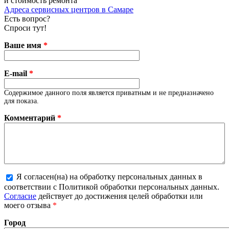
и стоимость ремонта
Адреса сервисных центров в Самаре
Есть вопрос?
Спроси тут!
Ваше имя
*
E-mail
*
Содержимое данного поля является приватным и не предназначено
для показа.
Комментарий
*
Я согласен(на) на обработку персональных данных в
соответствии с Политикой обработки персональных данных.
Более подробная информация о текстовых форматах
Согласие
действует до достижения целей обработки или
моего отзыва
*
Город