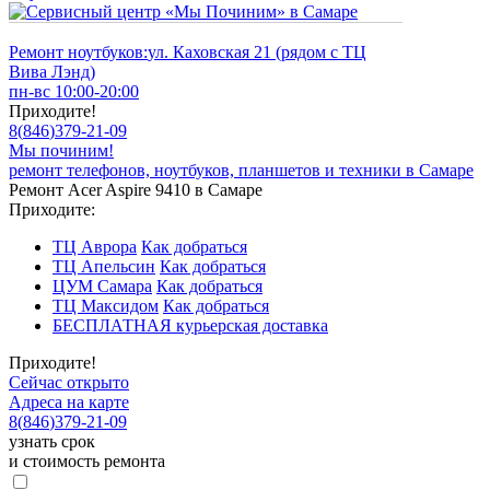
Ремонт ноутбуков:
ул. Каховская 21 (рядом с ТЦ
Вива Лэнд)
пн-вс 10:00-20:00
Приходите!
8
(
846
)
379-21-09
Мы починим!
ремонт телефонов, ноутбуков, планшетов и техники в Самаре
Ремонт Acer Aspire 9410 в Самаре
Приходите:
ТЦ Аврора
Как добраться
ТЦ Апельсин
Как добраться
ЦУМ Самара
Как добраться
ТЦ Максидом
Как добраться
БЕСПЛАТНАЯ курьерская доставка
Приходите!
Сейчас открыто
Адреса на карте
8
(
846
)
379-21-09
узнать срок
и стоимость ремонта