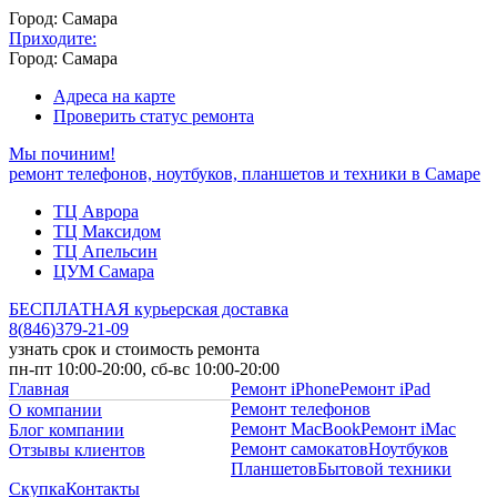
Город: Самара
Приходите:
Город: Самара
Адреса на карте
Проверить статус ремонта
Мы починим!
ремонт телефонов, ноутбуков, планшетов и техники в Самаре
ТЦ Аврора
ТЦ Максидом
ТЦ Апельсин
ЦУМ Самара
БЕСПЛАТНАЯ курьерская доставка
8
(
846
)
379-21-09
узнать срок и стоимость ремонта
пн-пт 10:00-20:00, сб-вс 10:00-20:00
Главная
Ремонт iPhone
Ремонт iPad
Ремонт телефонов
О компании
Ремонт MacBook
Ремонт iMac
Блог компании
Ремонт самокатов
Ноутбуков
Отзывы клиентов
Планшетов
Бытовой техники
Скупка
Контакты