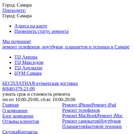
Город: Самара
Приходите:
Город: Самара
Адреса на карте
Проверить статус ремонта
Мы починим!
ремонт телефонов, ноутбуков, планшетов и техники в Самаре
ТЦ Аврора
ТЦ Максидом
ТЦ Апельсин
ЦУМ Самара
БЕСПЛАТНАЯ курьерская доставка
8
(
846
)
379-21-09
узнать срок и стоимость ремонта
пн-пт 10:00-20:00, сб-вс 10:00-20:00
Главная
Ремонт iPhone
Ремонт iPad
Ремонт телефонов
О компании
Ремонт MacBook
Ремонт iMac
Блог компании
Ремонт самокатов
Ноутбуков
Отзывы клиентов
Планшетов
Бытовой техники
Скупка
Контакты