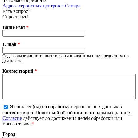
и стоимость ремонта
Адреса сервисных центров в Самаре
Есть вопрос?
Спроси тут!
Ваше имя
*
E-mail
*
Содержимое данного поля является приватным и не предназначено
для показа.
Комментарий
*
Я согласен(на) на обработку персональных данных в
соответствии с Политикой обработки персональных данных.
Более подробная информация о текстовых форматах
Согласие
действует до достижения целей обработки или
моего отзыва
*
Город