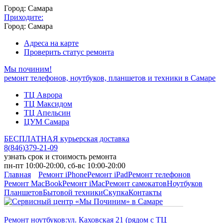
Город: Самара
Приходите:
Город: Самара
Адреса на карте
Проверить статус ремонта
Мы починим!
ремонт телефонов, ноутбуков, планшетов и техники в Самаре
ТЦ Аврора
ТЦ Максидом
ТЦ Апельсин
ЦУМ Самара
БЕСПЛАТНАЯ курьерская доставка
8
(
846
)
379-21-09
узнать срок и стоимость ремонта
пн-пт 10:00-20:00, сб-вс 10:00-20:00
Главная
Ремонт iPhone
Ремонт iPad
Ремонт телефонов
Ремонт MacBook
Ремонт iMac
Ремонт самокатов
Ноутбуков
Планшетов
Бытовой техники
Скупка
Контакты
Ремонт ноутбуков:
ул. Каховская 21 (рядом с ТЦ