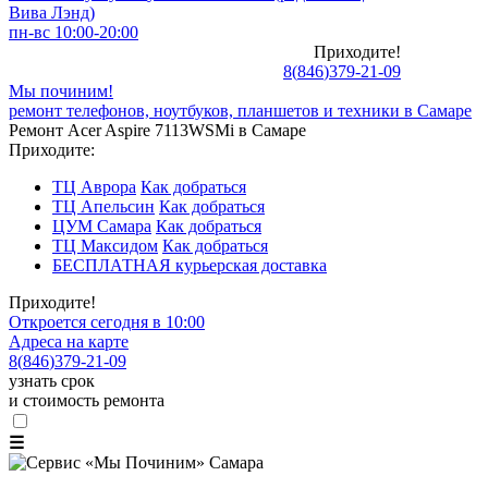
Вива Лэнд)
пн-вс 10:00-20:00
Приходите!
8
(
846
)
379-21-09
Мы починим!
ремонт телефонов, ноутбуков, планшетов и техники в Самаре
Ремонт Acer Aspire 7113WSMi в Самаре
Приходите:
ТЦ Аврора
Как добраться
ТЦ Апельсин
Как добраться
ЦУМ Самара
Как добраться
ТЦ Максидом
Как добраться
БЕСПЛАТНАЯ курьерская доставка
Приходите!
Откроется сегодня в 10:00
Адреса на карте
8
(
846
)
379-21-09
узнать срок
и стоимость ремонта
☰