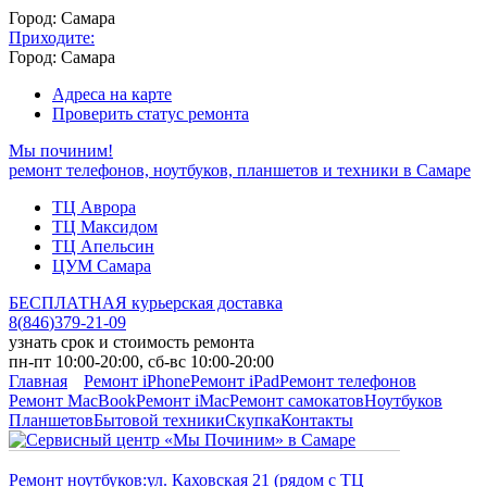
Город: Самара
Приходите:
Город: Самара
Адреса на карте
Проверить статус ремонта
Мы починим!
ремонт телефонов, ноутбуков, планшетов и техники в Самаре
ТЦ Аврора
ТЦ Максидом
ТЦ Апельсин
ЦУМ Самара
БЕСПЛАТНАЯ курьерская доставка
8
(
846
)
379-21-09
узнать срок и стоимость ремонта
пн-пт 10:00-20:00, сб-вс 10:00-20:00
Главная
Ремонт iPhone
Ремонт iPad
Ремонт телефонов
Ремонт MacBook
Ремонт iMac
Ремонт самокатов
Ноутбуков
Планшетов
Бытовой техники
Скупка
Контакты
Ремонт ноутбуков:
ул. Каховская 21 (рядом с ТЦ