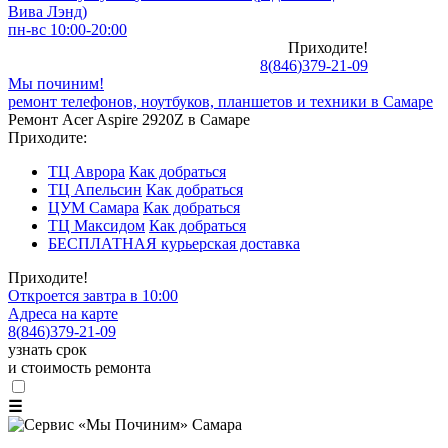
Вива Лэнд)
пн-вс 10:00-20:00
Приходите!
8
(
846
)
379-21-09
Мы починим!
ремонт телефонов, ноутбуков, планшетов и техники в Самаре
Ремонт Acer Aspire 2920Z в Самаре
Приходите:
ТЦ Аврора
Как добраться
ТЦ Апельсин
Как добраться
ЦУМ Самара
Как добраться
ТЦ Максидом
Как добраться
БЕСПЛАТНАЯ курьерская доставка
Приходите!
Откроется завтра в 10:00
Адреса на карте
8
(
846
)
379-21-09
узнать срок
и стоимость ремонта
☰