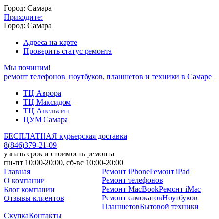
Город: Самара
Приходите:
Город: Самара
Адреса на карте
Проверить статус ремонта
Мы починим!
ремонт телефонов, ноутбуков, планшетов и техники в Самаре
ТЦ Аврора
ТЦ Максидом
ТЦ Апельсин
ЦУМ Самара
БЕСПЛАТНАЯ курьерская доставка
8
(
846
)
379-21-09
узнать срок и стоимость ремонта
пн-пт 10:00-20:00, сб-вс 10:00-20:00
Главная
Ремонт iPhone
Ремонт iPad
Ремонт телефонов
О компании
Ремонт MacBook
Ремонт iMac
Блог компании
Ремонт самокатов
Ноутбуков
Отзывы клиентов
Планшетов
Бытовой техники
Скупка
Контакты