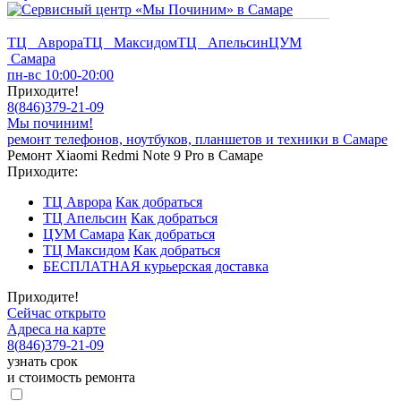
ТЦ Аврора
ТЦ Максидом
ТЦ Апельсин
ЦУМ
Самара
пн-вс 10:00-20:00
Приходите!
8
(
846
)
379-21-09
Мы починим!
ремонт телефонов, ноутбуков, планшетов и техники в Самаре
Ремонт Xiaomi Redmi Note 9 Pro в Самаре
Приходите:
ТЦ Аврора
Как добраться
ТЦ Апельсин
Как добраться
ЦУМ Самара
Как добраться
ТЦ Максидом
Как добраться
БЕСПЛАТНАЯ курьерская доставка
Приходите!
Сейчас открыто
Адреса на карте
8
(
846
)
379-21-09
узнать срок
и стоимость ремонта