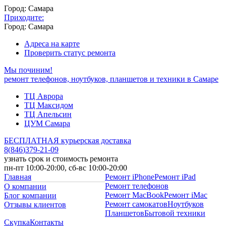
Город: Самара
Приходите:
Город: Самара
Адреса на карте
Проверить статус ремонта
Мы починим!
ремонт телефонов, ноутбуков, планшетов и техники в Самаре
ТЦ Аврора
ТЦ Максидом
ТЦ Апельсин
ЦУМ Самара
БЕСПЛАТНАЯ курьерская доставка
8
(
846
)
379-21-09
узнать срок и стоимость ремонта
пн-пт 10:00-20:00, сб-вс 10:00-20:00
Главная
Ремонт iPhone
Ремонт iPad
Ремонт телефонов
О компании
Ремонт MacBook
Ремонт iMac
Блог компании
Ремонт самокатов
Ноутбуков
Отзывы клиентов
Планшетов
Бытовой техники
Скупка
Контакты