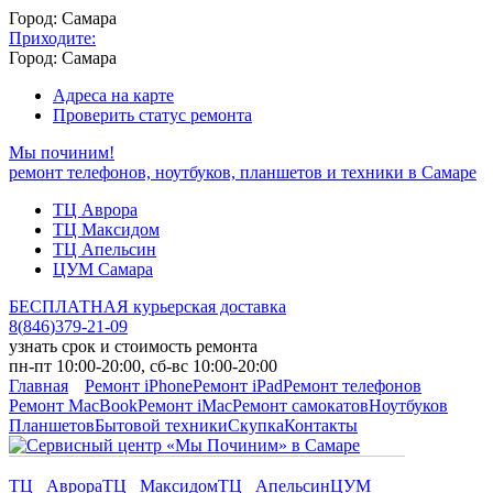
Город: Самара
Приходите:
Город: Самара
Адреса на карте
Проверить статус ремонта
Мы починим!
ремонт телефонов, ноутбуков, планшетов и техники в Самаре
ТЦ Аврора
ТЦ Максидом
ТЦ Апельсин
ЦУМ Самара
БЕСПЛАТНАЯ курьерская доставка
8
(
846
)
379-21-09
узнать срок и стоимость ремонта
пн-пт 10:00-20:00, сб-вс 10:00-20:00
Главная
Ремонт iPhone
Ремонт iPad
Ремонт телефонов
Ремонт MacBook
Ремонт iMac
Ремонт самокатов
Ноутбуков
Планшетов
Бытовой техники
Скупка
Контакты
ТЦ Аврора
ТЦ Максидом
ТЦ Апельсин
ЦУМ