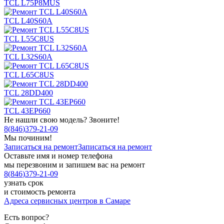
TCL L75P8MUS
TCL L40S60A
TCL L55C8US
TCL L32S60A
TCL L65C8US
TCL 28DD400
TCL 43EP660
Не нашли свою модель? Звоните!
8
(
846
)
379-21-09
Мы починим!
Записаться на ремонт
Записаться на ремонт
Оставьте имя и номер телефона
мы перезвоним и запишем вас на ремонт
8
(
846
)
379-21-09
узнать срок
и стоимость ремонта
Адреса сервисных центров в Самаре
Есть вопрос?