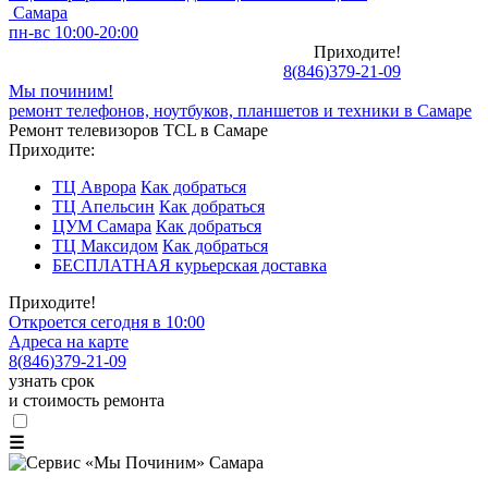
Самара
пн-вс 10:00-20:00
Приходите!
8
(
846
)
379-21-09
Мы починим!
ремонт телефонов, ноутбуков, планшетов и техники в Самаре
Ремонт телевизоров TCL в Самаре
Приходите:
ТЦ Аврора
Как добраться
ТЦ Апельсин
Как добраться
ЦУМ Самара
Как добраться
ТЦ Максидом
Как добраться
БЕСПЛАТНАЯ курьерская доставка
Приходите!
Откроется сегодня в 10:00
Адреса на карте
8
(
846
)
379-21-09
узнать срок
и стоимость ремонта
☰