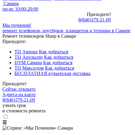
Самара
пн-вс 10:00-20:00
Приходите!
8
(
846
)
379-21-09
Мы починим!
ремонт телефонов, ноутбуков, планшетов и техники в Самаре
Ремонт телевизоров Sharp в Самаре
Приходите:
ТЦ Аврора
Как добраться
ТЦ Апельсин
Как добраться
ЦУМ Самара
Как добраться
ТЦ Максидом
Как добраться
БЕСПЛАТНАЯ курьерская доставка
Приходите!
Сейчас открыто
Адреса на карте
8
(
846
)
379-21-09
узнать срок
и стоимость ремонта
☰