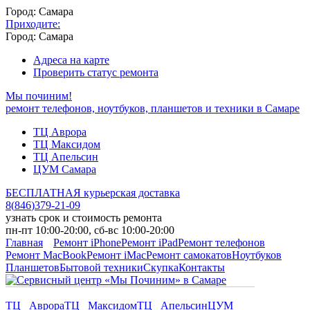
Город: Самара
Приходите:
Город: Самара
Адреса на карте
Проверить статус ремонта
Мы починим!
ремонт телефонов, ноутбуков, планшетов и техники в Самаре
ТЦ Аврора
ТЦ Максидом
ТЦ Апельсин
ЦУМ Самара
БЕСПЛАТНАЯ курьерская доставка
8
(
846
)
379-21-09
узнать срок и стоимость ремонта
пн-пт 10:00-20:00, сб-вс 10:00-20:00
Главная
Ремонт iPhone
Ремонт iPad
Ремонт телефонов
Ремонт MacBook
Ремонт iMac
Ремонт самокатов
Ноутбуков
Планшетов
Бытовой техники
Скупка
Контакты
ТЦ Аврора
ТЦ Максидом
ТЦ Апельсин
ЦУМ