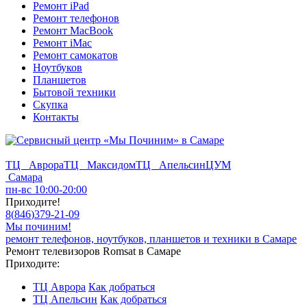
Ремонт iPad
Ремонт телефонов
Ремонт MacBook
Ремонт iMac
Ремонт самокатов
Ноутбуков
Планшетов
Бытовой техники
Скупка
Контакты
ТЦ Аврора
ТЦ Максидом
ТЦ Апельсин
ЦУМ
Самара
пн-вс 10:00-20:00
Приходите!
8
(
846
)
379-21-09
Мы починим!
ремонт телефонов, ноутбуков, планшетов и техники в Самаре
Ремонт телевизоров Romsat в Самаре
Приходите:
ТЦ Аврора
Как добраться
ТЦ Апельсин
Как добраться