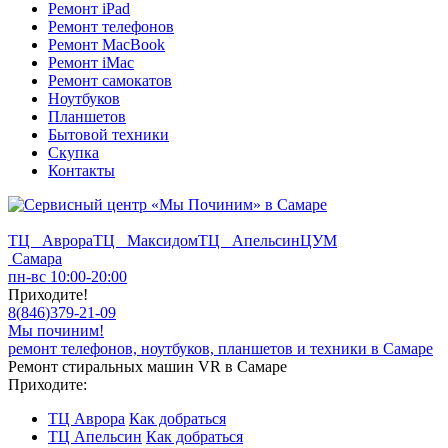
Ремонт iPad
Ремонт телефонов
Ремонт MacBook
Ремонт iMac
Ремонт самокатов
Ноутбуков
Планшетов
Бытовой техники
Скупка
Контакты
ТЦ Аврора
ТЦ Максидом
ТЦ Апельсин
ЦУМ
Самара
пн-вс 10:00-20:00
Приходите!
8
(
846
)
379-21-09
Мы починим!
ремонт телефонов, ноутбуков, планшетов и техники в Самаре
Ремонт стиральных машин VR в Самаре
Приходите:
ТЦ Аврора
Как добраться
ТЦ Апельсин
Как добраться