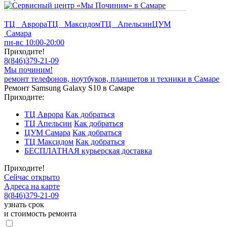
ТЦ Аврора
ТЦ Максидом
ТЦ Апельсин
ЦУМ
Самара
пн-вс 10:00-20:00
Приходите!
8
(
846
)
379-21-09
Мы починим!
ремонт телефонов, ноутбуков, планшетов и техники в Самаре
Ремонт Samsung Galaxy S10 в Самаре
Приходите:
ТЦ Аврора
Как добраться
ТЦ Апельсин
Как добраться
ЦУМ Самара
Как добраться
ТЦ Максидом
Как добраться
БЕСПЛАТНАЯ курьерская доставка
Приходите!
Сейчас открыто
Адреса на карте
8
(
846
)
379-21-09
узнать срок
и стоимость ремонта