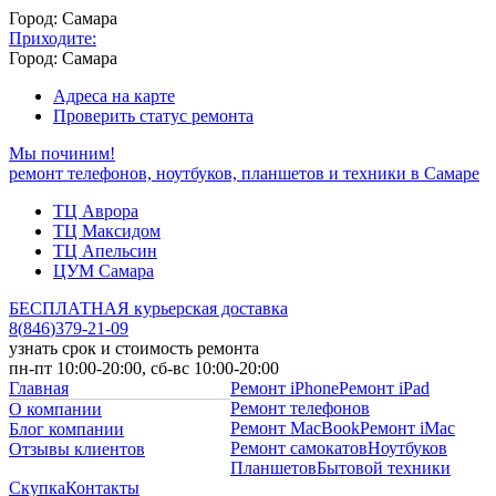
Город: Самара
Приходите:
Город: Самара
Адреса на карте
Проверить статус ремонта
Мы починим!
ремонт телефонов, ноутбуков, планшетов и техники в Самаре
ТЦ Аврора
ТЦ Максидом
ТЦ Апельсин
ЦУМ Самара
БЕСПЛАТНАЯ курьерская доставка
8
(
846
)
379-21-09
узнать срок и стоимость ремонта
пн-пт 10:00-20:00, сб-вс 10:00-20:00
Главная
Ремонт iPhone
Ремонт iPad
Ремонт телефонов
О компании
Ремонт MacBook
Ремонт iMac
Блог компании
Ремонт самокатов
Ноутбуков
Отзывы клиентов
Планшетов
Бытовой техники
Скупка
Контакты